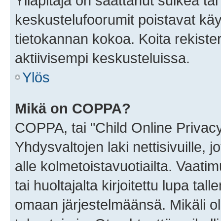
Ylläpitäjä on saattanut sulkea ta
keskustelufoorumit poistavat k
tietokannan kokoa. Koita rekister
aktiivisempi keskusteluissa.
Ylös
Mikä on COPPA?
COPPA, tai "Child Online Privac
Yhdysvaltojen laki nettisivuille, 
alle kolmetoistavuotiailta. Vaa
tai huoltajalta kirjoitettu lupa ta
omaan järjestelmäänsä. Mikäli 