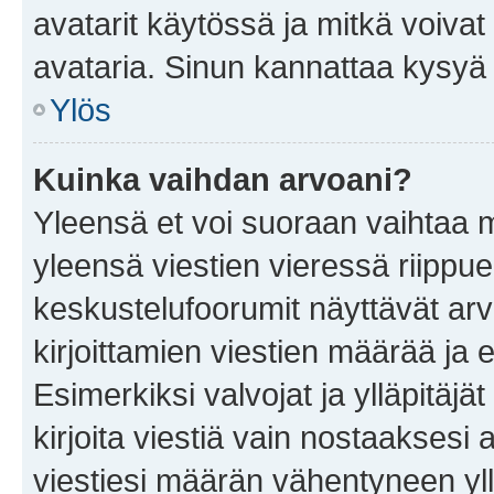
avatarit käytössä ja mitkä voivat 
avataria. Sinun kannattaa kysyä yl
Ylös
Kuinka vaihdan arvoani?
Yleensä et voi suoraan vaihtaa 
yleensä viestien vieressä riippu
keskustelufoorumit näyttävät ar
kirjoittamien viestien määrää ja er
Esimerkiksi valvojat ja ylläpitäjä
kirjoita viestiä vain nostaakses
viestiesi määrän vähentyneen yl