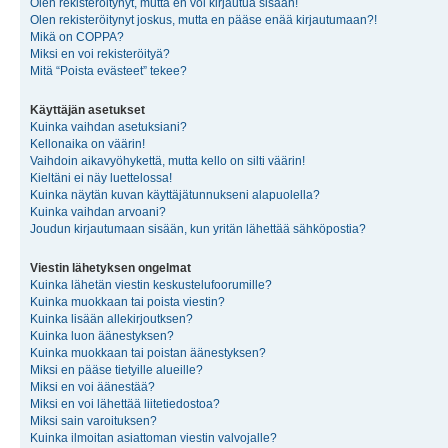
Olen rekisteröitynyt, mutta en voi kirjautua sisään!
Olen rekisteröitynyt joskus, mutta en pääse enää kirjautumaan?!
Mikä on COPPA?
Miksi en voi rekisteröityä?
Mitä “Poista evästeet” tekee?
Käyttäjän asetukset
Kuinka vaihdan asetuksiani?
Kellonaika on väärin!
Vaihdoin aikavyöhykettä, mutta kello on silti väärin!
Kieltäni ei näy luettelossa!
Kuinka näytän kuvan käyttäjätunnukseni alapuolella?
Kuinka vaihdan arvoani?
Joudun kirjautumaan sisään, kun yritän lähettää sähköpostia?
Viestin lähetyksen ongelmat
Kuinka lähetän viestin keskustelufoorumille?
Kuinka muokkaan tai poista viestin?
Kuinka lisään allekirjoutksen?
Kuinka luon äänestyksen?
Kuinka muokkaan tai poistan äänestyksen?
Miksi en pääse tietyille alueille?
Miksi en voi äänestää?
Miksi en voi lähettää liitetiedostoa?
Miksi sain varoituksen?
Kuinka ilmoitan asiattoman viestin valvojalle?