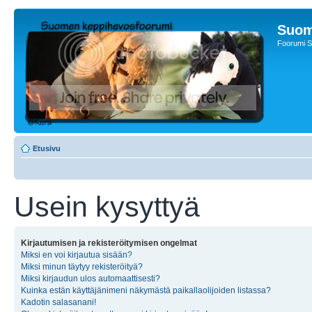
Suom
Foorumi S
Etusivu
Usein kysyttyä
Kirjautumisen ja rekisteröitymisen ongelmat
Miksi en voi kirjautua sisään?
Miksi minun täytyy rekisteröityä?
Miksi kirjaudun ulos automaattisesti?
Kuinka estän käyttäjänimeni näkymästä paikallaolijoiden listassa?
Kadotin salasanani!