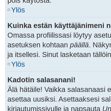
pois käytöstä.
Ylös
Kuinka estän käyttäjänimeni n
Omassa profiilissasi löytyy aset
asetuksen kohtaan
päällä
. Näkym
ja itsellesi. Sinut lasketaan tällö
Ylös
Kadotin salasanani!
Älä hätäile! Vaikka salasanaasi 
asettaa uusiksi. Asettaaksesi s
kirjautumissivulle ja napsauta
Un