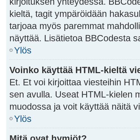
kirjoituksen yhteydessä. BBCode 
kieltä, tagit ympäröidään hakasului
tarjoaa myös paremmat mahdollis
näyttää. Lisätietoa BBCodesta saat
Ylös
Voinko käyttää HTML-kieltä vi
Et. Et voi kirjoittaa viesteihin H
sen avulla. Useat HTML-kielen m
muodossa ja voit käyttää näitä vi
Ylös
Mitä ovat hymiöt?