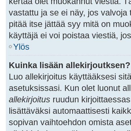
kertaa olet muokannut viestiä. Tä
vastattu ja se ei näy, jos valvoja
pitää itse jättää syy mitä on muo
käyttäjä ei voi poistaa viestiä, jo
Ylös
Kuinka lisään allekirjoutksen?
Luo allekirjoitus käyttääksesi si
asetuksissasi. Kun olet luonut all
allekirjoitus
ruudun kirjoittaessasi
lisättäväksi automaattisesti kaikki
sopivan vaihtoehdon omista asetu