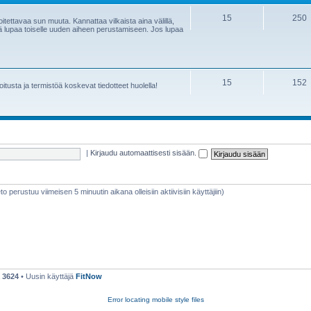
15
250
itettavaa sun muuta. Kannattaa vilkaista aina välillä,
istä lupaa toiselle uuden aiheen perustamiseen. Jos lupaa
15
152
joitusta ja termistöä koskevat tiedotteet huolella!
|
Kirjaudu automaattisesti sisään.
ieto perustuu viimeisen 5 minuutin aikana olleisiin aktiivisiin käyttäjiin)
ä
3624
• Uusin käyttäjä
FitNow
Error locating mobile style files