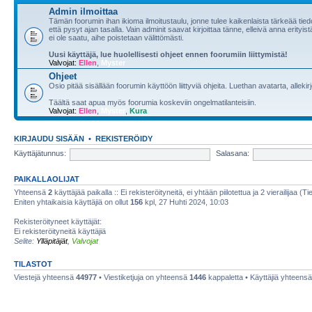
Admin ilmoittaa
Tämän foorumin ihan ikioma ilmoitustaulu, jonne tulee kaikenlaista tärkeää tiedo
että pysyt ajan tasalla. Vain adminit saavat kirjoittaa tänne, elleivä anna erity
ei ole saatu, aihe poistetaan välittömästi.
Uusi käyttäjä, lue huolellisesti ohjeet ennen foorumiin liittymistä!
Valvojat:
Ellen
,
Myster
Ohjeet
Osio pitää sisällään foorumin käyttöön liittyviä ohjeita. Luethan avatarta, allekir
Täältä saat apua myös foorumia koskeviin ongelmatilanteisiin.
Valvojat:
Ellen
,
Myster
,
Kura
KIRJAUDU SISÄÄN
•
REKISTERÖIDY
Käyttäjätunnus:
Salasana:
PAIKALLAOLIJAT
Yhteensä
2
käyttäjää paikalla :: Ei rekisteröityneitä, ei yhtään piilotettua ja 2 vierailijaa (T
Eniten yhtaikaisia käyttäjiä on ollut
156
kpl, 27 Huhti 2024, 10:03
Rekisteröityneet käyttäjät:
Ei rekisteröityneitä käyttäjiä
Selite:
Ylläpitäjät
,
Valvojat
TILASTOT
Viestejä yhteensä
44977
• Viestiketjuja on yhteensä
1446
kappaletta • Käyttäjiä yhteens