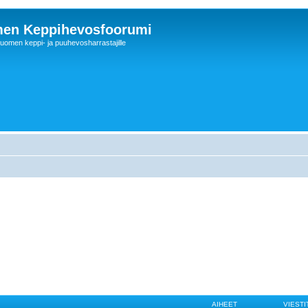
en Keppihevosfoorumi
uomen keppi- ja puuhevosharrastajille
AIHEET
VIESTI