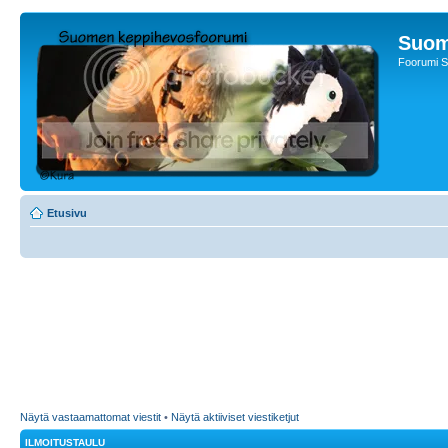
Suom
Foorumi S
Etusivu
Näytä vastaamattomat viestit
•
Näytä aktiiviset viestiketjut
ILMOITUSTAULU