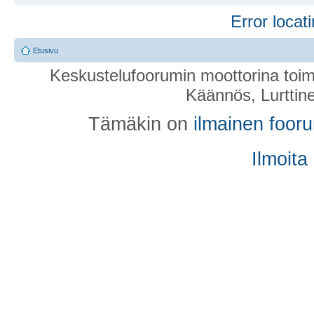
Error locati
Etusivu
Keskustelufoorumin moottorina toim
Käännös, Lurttin
Tämäkin on
ilmainen foor
Ilmoita