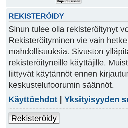
REKISTERÖIDY
Sinun tulee olla rekisteröitynyt v
Rekisteröityminen vie vain hetken
mahdollisuuksia. Sivuston ylläpit
rekisteröityneille käyttäjille. Mu
liittyvät käytännöt ennen kirjau
keskustelufoorumin säännöt.
Käyttöehdot
|
Yksityisyyden s
Rekisteröidy