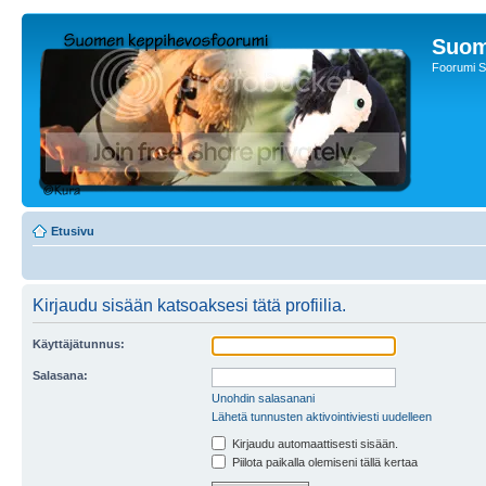
Suom
Foorumi S
Etusivu
Kirjaudu sisään katsoaksesi tätä profiilia.
Käyttäjätunnus:
Salasana:
Unohdin salasanani
Lähetä tunnusten aktivointiviesti uudelleen
Kirjaudu automaattisesti sisään.
Piilota paikalla olemiseni tällä kertaa