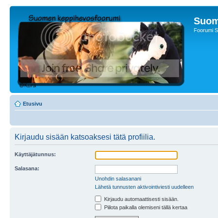
Suom
Foorumi S
Etusivu
Kirjaudu sisään katsoaksesi tätä profiilia.
Käyttäjätunnus:
Salasana:
Unohdin salasanani
Lähetä tunnusten aktivointiviesti uudelleen
Kirjaudu automaattisesti sisään.
Piilota paikalla olemiseni tällä kertaa