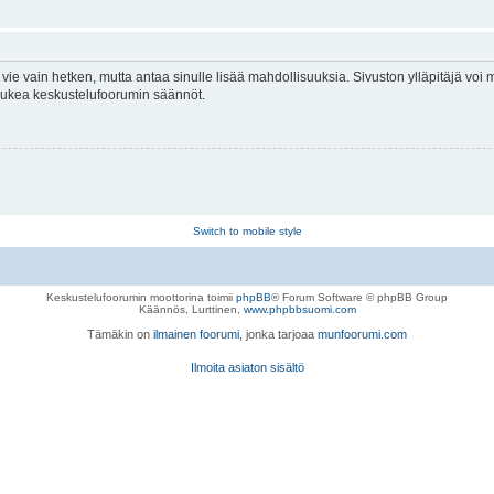
vie vain hetken, mutta antaa sinulle lisää mahdollisuuksia. Sivuston ylläpitäjä voi my
 lukea keskustelufoorumin säännöt.
Switch to mobile style
Keskustelufoorumin moottorina toimii
phpBB
® Forum Software © phpBB Group
Käännös, Lurttinen,
www.phpbbsuomi.com
Tämäkin on
ilmainen foorumi
, jonka tarjoaa
munfoorumi.com
Ilmoita asiaton sisältö