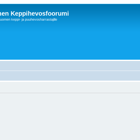
en Keppihevosfoorumi
uomen keppi- ja puuhevosharrastajille