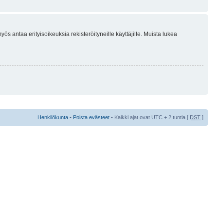
ös antaa erityisoikeuksia rekisteröityneille käyttäjille. Muista lukea
Henkilökunta
•
Poista evästeet
• Kaikki ajat ovat UTC + 2 tuntia [
DST
]