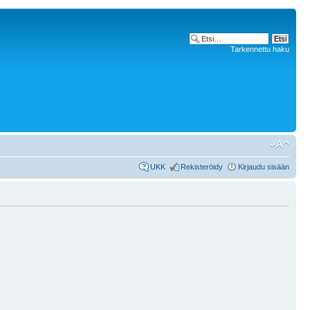
Tarkennettu haku
UKK
Rekisteröidy
Kirjaudu sisään