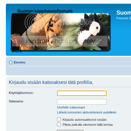
Suom
Foorumi S
Etusivu
Kirjaudu sisään katsoaksesi tätä profiilia.
Käyttäjätunnus:
Salasana:
Unohdin salasanani
Lähetä tunnusten aktivointiviesti uudelleen
Kirjaudu automaattisesti sisään.
Piilota paikalla olemiseni tällä kertaa