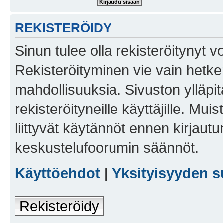
REKISTERÖIDY
Sinun tulee olla rekisteröitynyt v
Rekisteröityminen vie vain hetken
mahdollisuuksia. Sivuston ylläpit
rekisteröityneille käyttäjille. Mu
liittyvät käytännöt ennen kirjau
keskustelufoorumin säännöt.
Käyttöehdot
|
Yksityisyyden s
Rekisteröidy