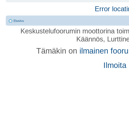
Error locati
Etusivu
Keskustelufoorumin moottorina toim
Käännös, Lurttin
Tämäkin on
ilmainen foor
Ilmoita