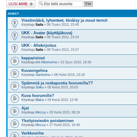
Lähetä uusi viesti
AIHEET
Viestimäärä, lyhenteet, tönäisy ja muut termit
Kirjoittaja
Saila
» 08 Touko 2012, 23:45
UKK - Avatar (käyttäjäkuva)
Kirjoittaja
Saila
» 08 Touko 2012, 23:24
UKK - Allekirjoitus
Kirjoittaja
Saila
» 08 Touko 2012, 23:37
kepparisivut
Kirjoittaja
kht Hiirenvirna
» 23 Syys 2016, 16:30
Kuvaongelma
Kirjoittaja
Santtuhnu
» 08 Huhti 2016, 23:18
Spämmiä ja roskapostia foorumilla??
Kirjoittaja
Solku
» 05 Kesä 2015, 20:03
Kuva foorumille?
Kirjoittaja
Blaka
» 09 Kesä 2015, 12:45
Ajat
Kirjoittaja
Mirzza
» 28 Huhti 2015, 08:19
Yksityisviestin poistaminen
Kirjoittaja
Mirzza
» 17 Huhti 2015, 10:49
Verkkovirhe