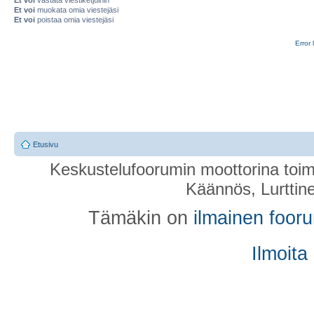
Et voi
muokata omia viestejäsi
Et voi
poistaa omia viestejäsi
Error 
Etusivu
Keskustelufoorumin moottorina toim
Käännös, Lurttin
Tämäkin on
ilmainen foor
Ilmoita