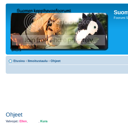
Suom
Foorumi S
Etusivu
‹
Ilmoitustaulu
‹
Ohjeet
Ohjeet
Valvojat:
Ellen
,
Myster
,
Kura