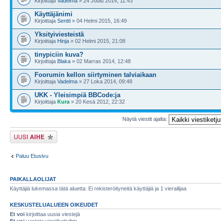
Kirjoittaja
Vadelma
» 24 Joulu 2014, 11:43
Käyttäjänimi
Kirjoittaja
Sentti
» 04 Helmi 2015, 16:49
Yksityiviesteistä
Kirjoittaja
Hinja
» 02 Helmi 2015, 21:08
tinypiciin kuva?
Kirjoittaja
Blaka
» 02 Marras 2014, 12:48
Foorumin kellon siirtyminen talviaikaan
Kirjoittaja
Vadelma
» 27 Loka 2014, 09:48
UKK - Yleisimpiä BBCode:ja
Kirjoittaja
Kura
» 20 Kesä 2012, 22:32
Näytä viestit ajalta:
Lähetä uusi viesti
Paluu Etusivu
PAIKALLAOLIJAT
Käyttäjiä lukemassa tätä aluetta: Ei rekisteröityneitä käyttäjiä ja 1 vierailijaa
KESKUSTELUALUEEN OIKEUDET
Et voi
kirjoittaa uusia viestejä
Et voi
vastata viestiketjuihin