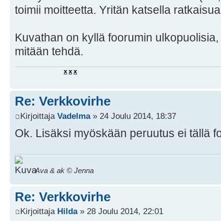
toimii moitteetta. Yritän katsella ratkaisu
Kuvathan on kyllä foorumin ulkopuolisia, pe
mitään tehdä.
x
x
x
Re: Verkkovirhe
Kirjoittaja
Vadelma
» 24 Joulu 2014, 18:37
Ok. Lisäksi myöskään peruutus ei tällä fo
Ava & ak © Jenna
Re: Verkkovirhe
Kirjoittaja
Hilda
» 28 Joulu 2014, 22:01