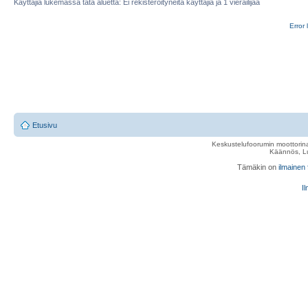
Käyttäjiä lukemassa tätä aluetta: Ei rekisteröityneitä käyttäjiä ja 1 vierailijaa
Error 
Etusivu
Keskustelufoorumin moottorina
Käännös, Lu
Tämäkin on
ilmainen
Il