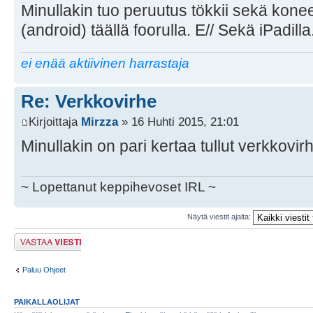
Minullakin tuo peruutus tökkii sekä konee
(android) täällä foorulla. E// Sekä iPadilla
ei enää aktiivinen harrastaja
Re: Verkkovirhe
Kirjoittaja
Mirzza
» 16 Huhti 2015, 21:01
Minullakin on pari kertaa tullut verkkovir
~ Lopettanut keppihevoset IRL ~
Näytä viestit ajalta:
Lähetä vastaus
Paluu Ohjeet
PAIKALLAOLIJAT