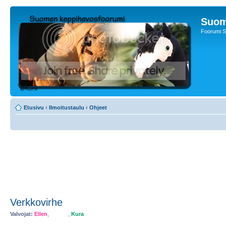
Suom
Foorumi S
Etusivu
‹
Ilmoitustaulu
‹
Ohjeet
Verkkovirhe
Valvojat:
Ellen
,
Myster
,
Kura