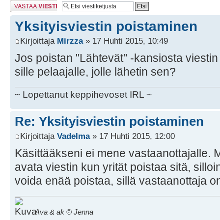
Lähetä vastaus
Yksityisviestin poistaminen
Kirjoittaja
Mirzza
» 17 Huhti 2015, 10:49
Jos poistan "Lähtevät" -kansiosta viesti
sille pelaajalle, jolle lähetin sen?
~ Lopettanut keppihevoset IRL ~
Re: Yksityisviestin poistaminen
Kirjoittaja
Vadelma
» 17 Huhti 2015, 12:00
Käsittääkseni ei mene vastaanottajalle. Mi
avata viestin kun yrität poistaa sitä, silloi
voida enää poistaa, sillä vastaanottaja on
Ava & ak © Jenna