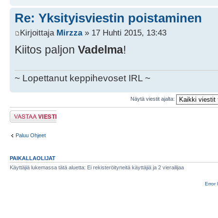
Re: Yksityisviestin poistaminen
Kirjoittaja
Mirzza
» 17 Huhti 2015, 13:43
Kiitos paljon
Vadelma
!
~ Lopettanut keppihevoset IRL ~
Näytä viestit ajalta:
Lähetä vastaus
Paluu Ohjeet
PAIKALLAOLIJAT
Käyttäjiä lukemassa tätä aluetta: Ei rekisteröityneitä käyttäjiä ja 2 vierailijaa
Error 