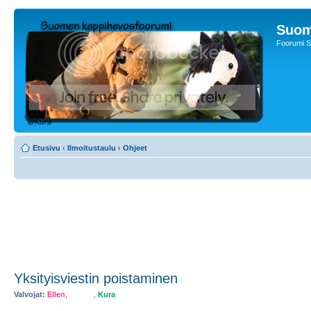
Suom
Foorumi S
Etusivu
‹
Ilmoitustaulu
‹
Ohjeet
Yksityisviestin poistaminen
Valvojat:
Ellen
,
Myster
,
Kura