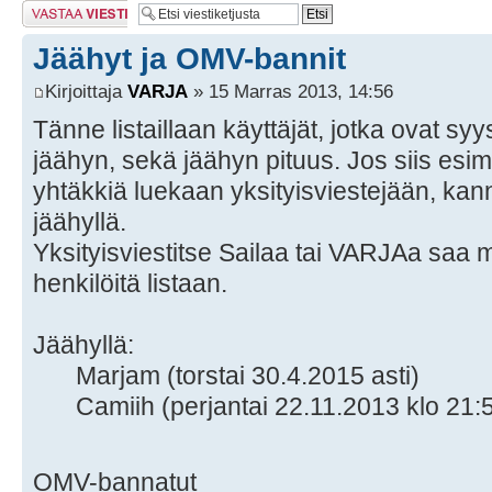
Lähetä vastaus
Jäähyt ja OMV-bannit
Kirjoittaja
VARJA
» 15 Marras 2013, 14:56
Tänne listaillaan käyttäjät, jotka ovat sy
jäähyn, sekä jäähyn pituus. Jos siis esim
yhtäkkiä luekaan yksityisviestejään, kan
jäähyllä.
Yksityisviestitse Sailaa tai VARJAa saa 
henkilöitä listaan.
Jäähyllä:
Marjam (torstai 30.4.2015 asti)
Camiih (perjantai 22.11.2013 klo 21:5
OMV-bannatut