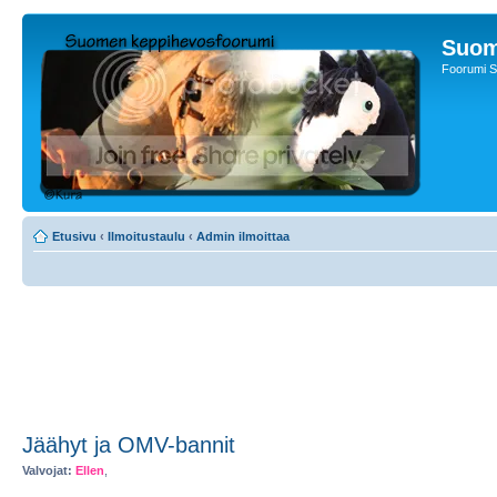
Suom
Foorumi S
Etusivu
‹
Ilmoitustaulu
‹
Admin ilmoittaa
Jäähyt ja OMV-bannit
Valvojat:
Ellen
,
Myster